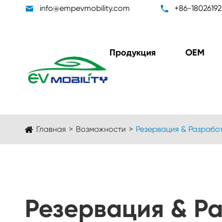

info@empevmobility.com

+86-1802619
Продукция
ОЕМ
Главная
Возможности
Резервация & Разрабо
Блок преобразователя
Бортов
DC/DC
устр
Резервация & Р