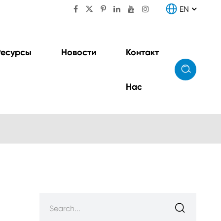

EN

Ресурсы
Новости
Контакт

Нас
ния
Блок преобразования &
распределения (блок

CDU Combo)